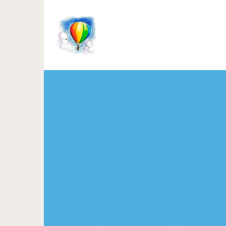
10 суперотцов, гот