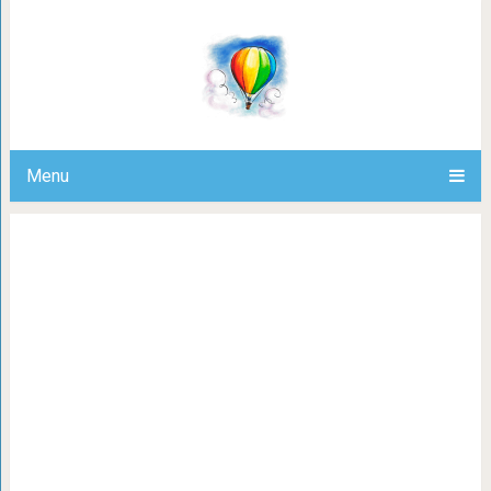
13 музеев с восхитител
Menu