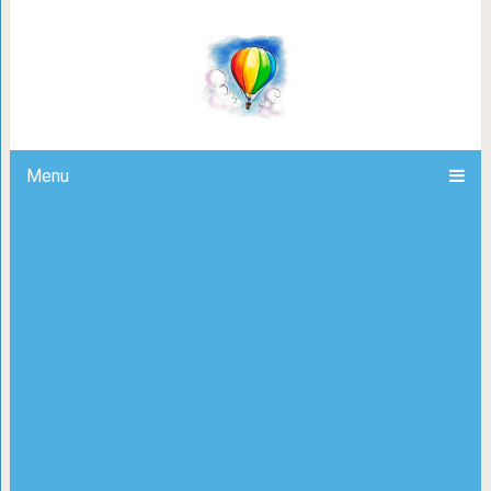
15 бесстыжих котов, которые пре
хозяев и нагло в не
Menu