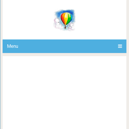
15 примеров наглости котов, для 
человека ничего 
Menu