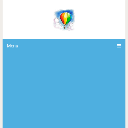
15 работ от парикмахера из Калиф
стесняются седины, а дел
Menu