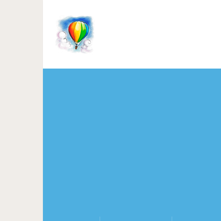
17 удивительных работ яп
снимках раскрывает