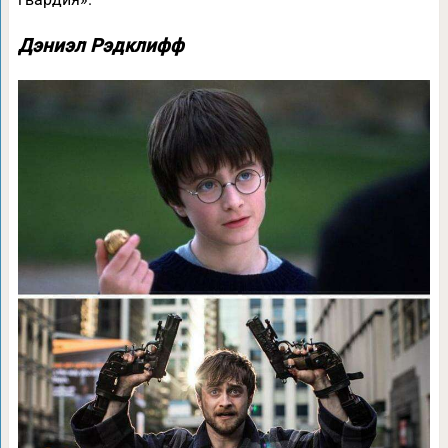
Дэниэл Рэдклифф