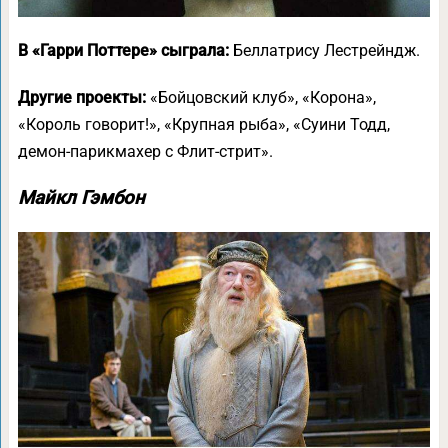
В «Гарри Поттере» сыграла:
Беллатрису Лестрейндж.
Другие проекты:
«Бойцовский клуб», «Корона»,
«Король говорит!», «Крупная рыба», «Суини Тодд,
демон-парикмахер с Флит-стрит».
Майкл Гэмбон