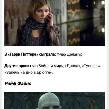
В «Гарри Поттере» сыграла:
Флёр Делакур.
Другие проекты:
«Война и мир», «Довод», «Туннель»,
«Залечь на дно в Брюгге».
Рэйф Файнс