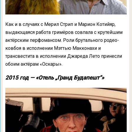
Как и в случаях с Мерил Стрип и Марион Котийяр,
выдающаяся работа гримёров совпала с крутейшим
актёрским перфомансом. Роли брутального родео-
ковбоя в исполнении Мэттью Макконахи и
трансвестита в исполнении Джареда Лето принесли
обоим актёрам «Оскары».
2015 год — «Отель „Гранд Будапешт“»