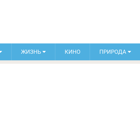
как вандализм может стать истинным
искусством
ЖИЗНЬ
КИНО
ПРИРОДА