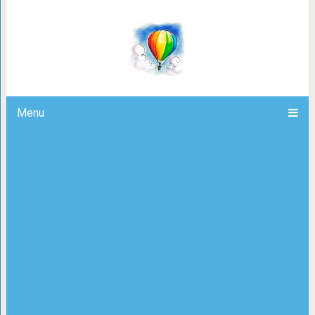
25 фотографий милейших котиков 
повзросл
Menu