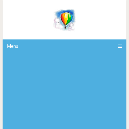
25 малоизвестных фактов о зн
Шиндле
Menu