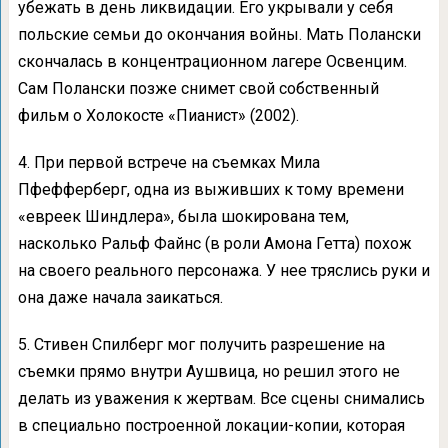
убежать в день ликвидации. Его укрывали у себя
польские семьи до окончания войны. Мать Полански
скончалась в концентрационном лагере Освенцим.
Сам Полански позже снимет свой собственный
фильм о Холокосте «Пианист» (2002).
4. При первой встрече на съемках Мила
Пфефферберг, одна из выживших к тому времени
«евреек Шиндлера», была шокирована тем,
насколько Ральф Файнс (в роли Амона Гетта) похож
на своего реального персонажа. У нее тряслись руки и
она даже начала заикаться.
5. Стивен Спилберг мог получить разрешение на
съемки прямо внутри Аушвица, но решил этого не
делать из уважения к жертвам. Все сцены снимались
в специально построенной локации-копии, которая