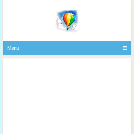
25 реально классных вещей, глядя н
Дайте дв
Menu