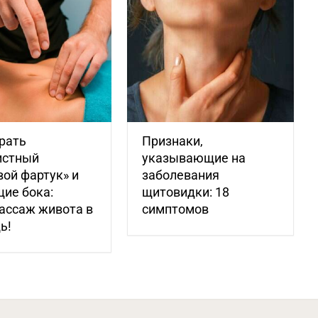
рать
Признаки,
истный
указывающие на
ой фартук» и
заболевания
ие бока:
щитовидки: 18
ассаж живота в
симптомов
ь!