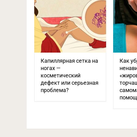
Капиллярная сетка на
Как уб
ногах —
ненав
косметический
«жиров
дефект или серьезная
торчащ
проблема?
самом
помощ