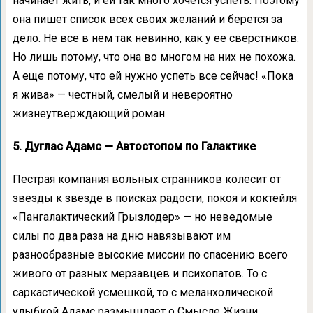
начинает жить, и ей так много хочется успеть. Поэтому
она пишет список всех своих желаний и берется за
дело. Не все в нем так невинно, как у ее сверстников.
Но лишь потому, что она во многом на них не похожа.
А еще потому, что ей нужно успеть все сейчас! «Пока
я жива» — честный, смелый и невероятно
жизнеутверждающий роман.
5. Дуглас Адамс — Автостопом по Галактике
Пестрая компания вольных странников колесит от
звезды к звезде в поисках радости, покоя и коктейля
«Пангалактический Грызлодер» — но неведомые
силы по два раза на дню навязывают им
разнообразные высокие миссии по спасению всего
живого от разных мерзавцев и психопатов. То с
саркастической усмешкой, то с меланхолической
улыбкой Адамс размышляет о Смысле Жизни,