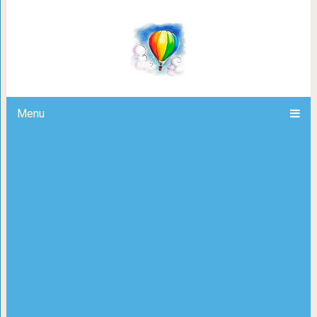
Анекдот о прог
Menu