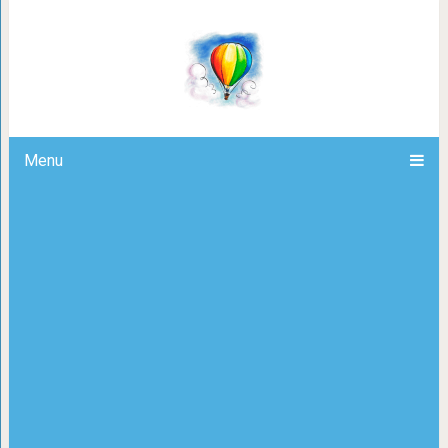
Блестящие романтические комеди
зрителя
Menu