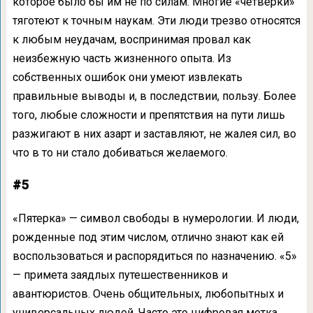
которое было бы им не по силам. Многие «четверки»
тяготеют к точным наукам. Эти люди трезво относятся
к любым неудачам, воспринимая провал как
неизбежную часть жизненного опыта. Из
собственных ошибок они умеют извлекать
правильные выводы и, в последствии, пользу. Более
того, любые сложности и препятствия на пути лишь
разжигают в них азарт и заставляют, не жалея сил, во
что в то ни стало добиваться желаемого.
#5
«Пятерка» — символ свободы в нумерологии. И люди,
рожденные под этим числом, отлично знают как ей
воспользоваться и распорядиться по назначению. «5»
— примета заядлых путешественников и
авантюристов. Очень общительных, любопытных и
универсальных людей. Часто это цифровая метка