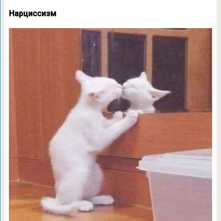
Нарциссизм