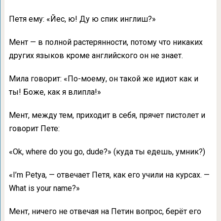
Петя ему: «Йес, ю! Ду ю спик инглиш?»
Мент — в полной растерянности, потому что никаких
других языков кроме английского он не знает.
Мила говорит: «По-моему, он такой же идиот как и
ты! Боже, как я влипла!»
Мент, между тем, приходит в себя, прячет пистолет и
говорит Пете:
«Оk, where do you go, dude?» (куда ты едешь, умник?)
«I’m Petya, — отвечает Петя, как его учили на курсах. —
What is your name?»
Мент, ничего не отвечая на Петин вопрос, берёт его