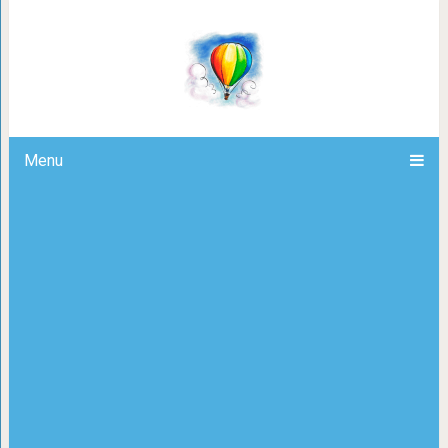
Ду ю спик и
Menu