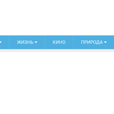
 для борьбы с запотеванием стекол в
машине
ЖИЗНЬ
КИНО
ПРИРОДА