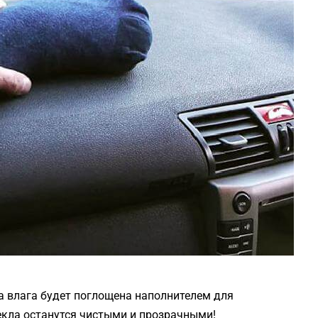
а влага будет поглощена наполнителем для
текла останутся чистыми и прозрачными!