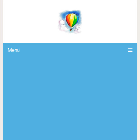
Хлеб: есть или не есть? От каког
почему
Menu