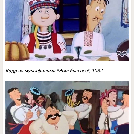
Кадр из мультфильма *Жил-был пес*, 1982