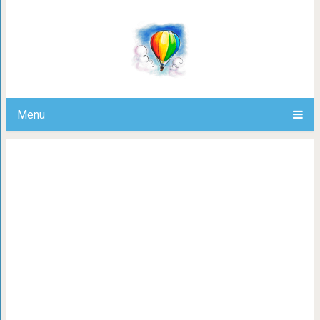
Мышьяк, нитраты и фториды: в
повторное кипячение воды может
Menu