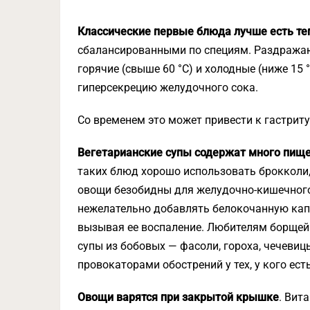
Классические первые блюда лучше есть т
сбалансированными по специям. Раздража
горячие (свыше 60 °С) и холодные (ниже 1
гиперсекрецию желудочного сока.
Со временем это может привести к гастриту
Вегетарианские супы содержат много пищ
таких блюд хорошо использовать брокколи, 
овощи безобидны для желудочно-кишечного 
нежелательно добавлять белокочанную капу
вызывая ее воспаление. Любителям борщей их
супы из бобовых — фасоли, гороха, чечевиц
провокаторами обострений у тех, у кого е
Овощи варятся при закрытой крышке
. Вит