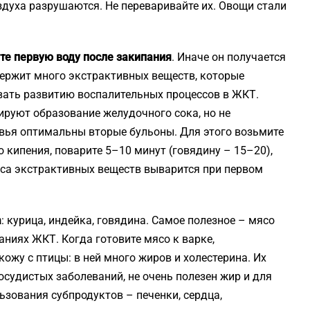
здуха разрушаются. Не переваривайте их. Овощи стали
те первую воду после закипания
. Иначе он получается
держит много экстрактивных веществ, которые
вать развитию воспалительных процессов в ЖКТ.
ируют образование желудочного сока, но не
вья оптимальны вторые бульоны. Для этого возьмите
о кипения, поварите 5–10 минут (говядину – 15–20),
асса экстрактивных веществ выварится при первом
а
: курица, индейка, говядина. Самое полезное – мясо
аниях ЖКТ. Когда готовите мясо к варке,
кожу с птицы: в ней много жиров и холестерина. Их
судистых заболеваний, не очень полезен жир и для
ьзования субпродуктов – печенки, сердца,