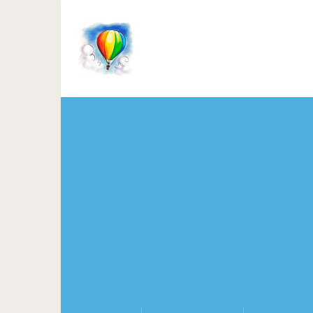
Нужно ли есть суп: первы
оч