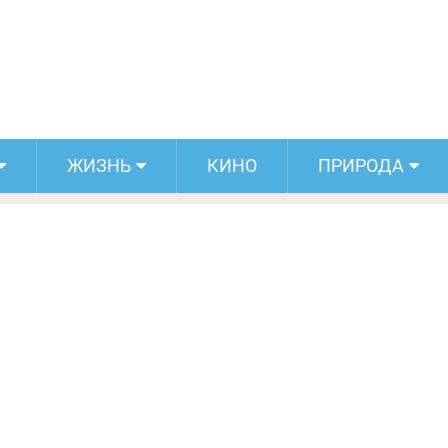
овал рентгеновские снимки животных.
аетесь, кто есть кто?
ЖИЗНЬ
КИНО
ПРИРОДА