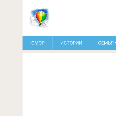
Орегонский зоопарк опублик
Сразу догад
ЮМОР
ИСТОРИИ
СЕМЬЯ