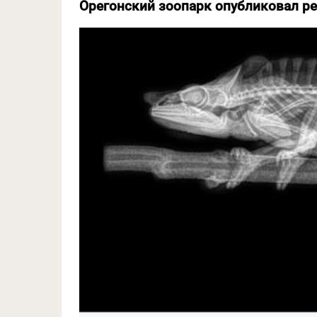
Орегонский зоопарк опубликовал ре