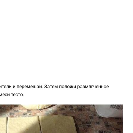
литель и перемешай. Затем положи размягченное
меси тесто.