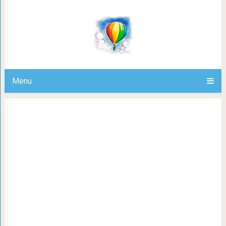
Почистить селедку от костей одни
что это так 
Menu