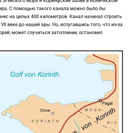
в Эгейского моря и Коринфский залив в Ионическом
мира. С помощью такого канала можно было бы
ннес на целых 400 километров. Канал начинал строить
II веке до нашей эры. Но, испугавшись того, что из-за
орей, может случиться затопление, остановил