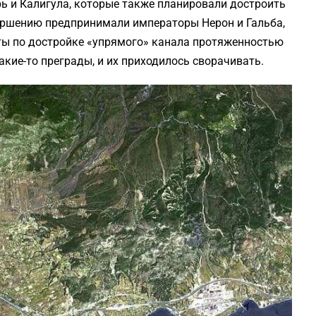
ь и Калигула, которые также планировали достроить
вершению предпринимали императоры Нерон и Гальба,
ты по достройке «упрямого» канала протяженностью
акие-то преграды, и их приходилось сворачивать.