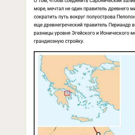
О том, чтобы соединить Саронический зали
море, мечтал не один правитель древнего 
сократить путь вокруг полуострова Пелопо
еще древнегреческий правитель Периандр в V
разницы уровня Эгейского и Ионического м
грандиозную стройку.