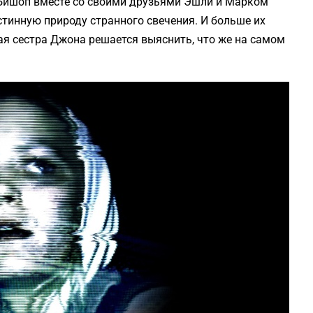
Бишоп вместе со своими друзьями Эшли и Марком
стинную природу странного свечения. И больше их
ая сестра Джона решается выяснить, что же на самом