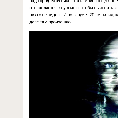
над городом Феникс штата Аризоны. Джон 
отправляется в пустыню, чтобы выяснить и
никто не видел… И вот спустя 20 лет младш
деле там произошло.