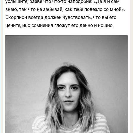
услышите, разве что что-то наподобие: «Да я и сам
знаю, так что не забывай, как тебе повезло со мной».
Скорпион всегда должен чувствовать, что вы его
цените, ибо сомнения гложут его денно и нощно.