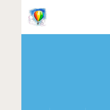
Тромбоз и варикоз можн
Мудрость пред