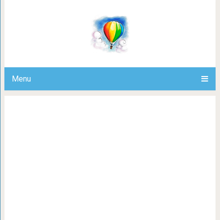
Умилительные животные, вызыв
приступы не
Menu