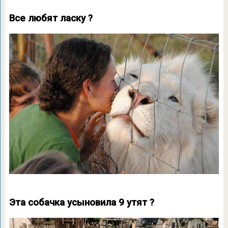
Все любят ласку ?
Эта собачка усыновила 9 утят ?