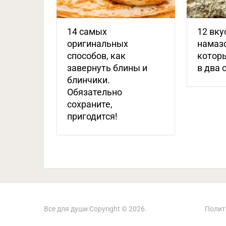
14 самых
12 вк
оригинальных
намазо
способов, как
которы
завернуть блины и
в два 
блинчики.
Обязательно
сохраните,
пригодится!
Все для души
Copyright © 2026.
Полит