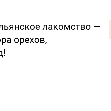
льянское лакомство —
ора орехов,
д!