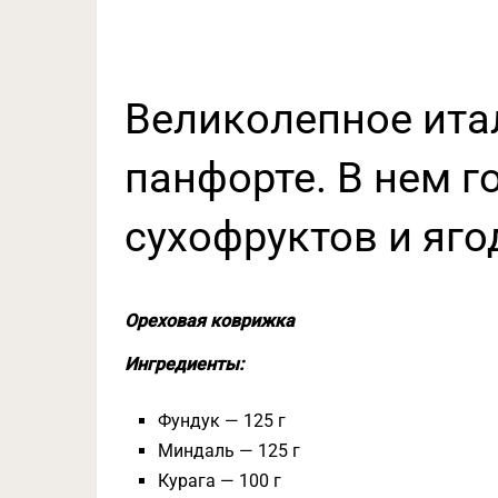
Великолепное ита
панфорте. В нем г
сухофруктов и яго
Ореховая коврижка
Ингредиенты:
Фундук — 125 г
Миндаль — 125 г
Курага — 100 г