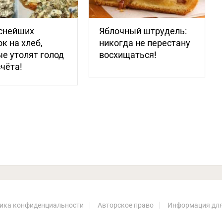
уснейших
Яблочный штрудель:
к на хлеб,
никогда не перестану
е утолят голод
восхищаться!
счёта!
ика конфиденциальности
Авторское право
Информация для