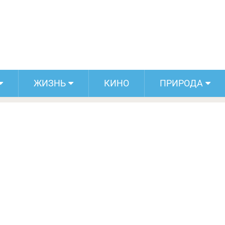
е лакомство — панфорте. В нем гора
сухофруктов и ягод!
ЖИЗНЬ
КИНО
ПРИРОДА