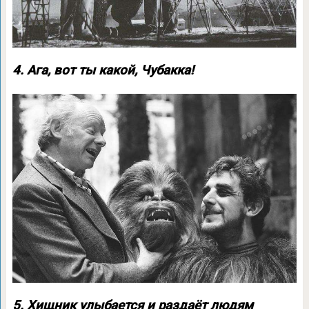
4. Ага, вот ты какой, Чубакка!
5. Хищник улыбается и раздаёт людям