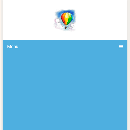
14 закадровых фото со съёмок, ко
и телевид
Menu