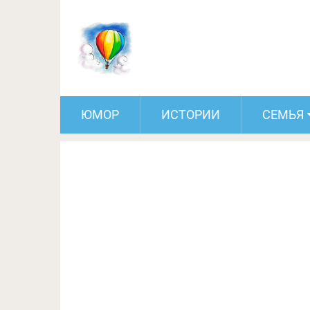
15 случаев, когда ресто
странной подачей б
ЮМОР
ИСТОРИИ
СЕМЬЯ