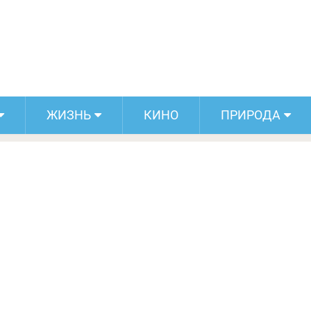
раны удивили посетителей ну очень
люд, которая выглядит спорно
ЖИЗНЬ
КИНО
ПРИРОДА