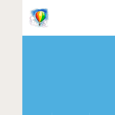
16 заботливых и верных пит
терпение к св