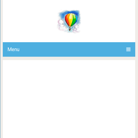
Если кот воспитан собакой, то 
ухахатываться и снимат
Menu