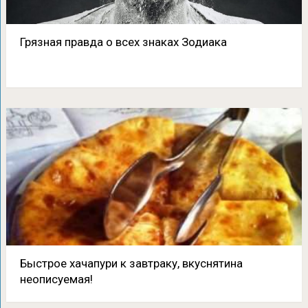
Грязная правда о всех знаках Зодиака
Быстрое хачапури к завтраку, вкуснятина
неописуемая!