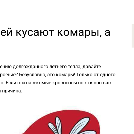
ей кусают комары, а
ению долгожданного летнего тепла, давайте
роение? Безусловно, это комары! Только от одного
ло. Если эти насекомые-кровососы постоянно вас
я причина.