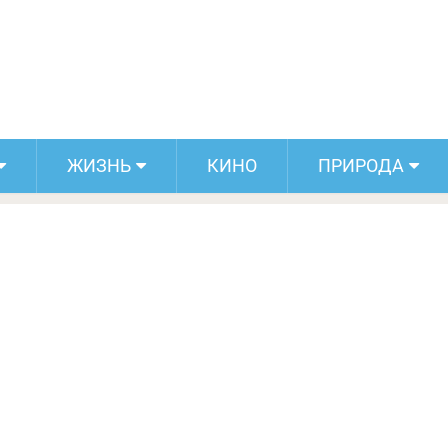
кусают комары, а других — нет
ЖИЗНЬ
КИНО
ПРИРОДА