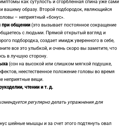
имптомы как сутулость и сгорбленная спина уже сами
ти вашему образу. Второй подбородок, являющийся
оловы – неприятный «бонус».
ы при общении
(это вызывает постоянное сокращение
 общаетесь с людьми. Прямой открытый взгляд и
орого подбородка, создает имидж уверенного в себе,
ните все это улыбкой, и очень скоро вы заметите, что
сь в лучшую сторону.
дыха
(сон на высокой или слишком мягкой подушке,
ефектов, неестественное положение головы во время
ие неприятные вещи.
укоделии, чтении и т. д.
комендуется регулярно делать упражнения для
онус шейные мышцы и за счет этого подтянуть овал